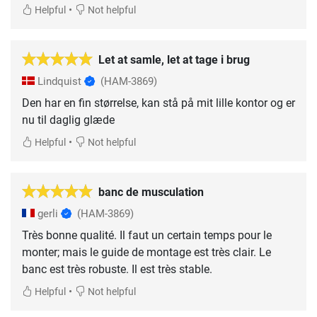
•
Helpful
Not helpful
Let at samle, let at tage i brug
Lindquist
(HAM-3869)
Den har en fin størrelse, kan stå på mit lille kontor og er
nu til daglig glæde
•
Helpful
Not helpful
banc de musculation
gerli
(HAM-3869)
Très bonne qualité. Il faut un certain temps pour le
monter; mais le guide de montage est très clair. Le
banc est très robuste. Il est très stable.
•
Helpful
Not helpful