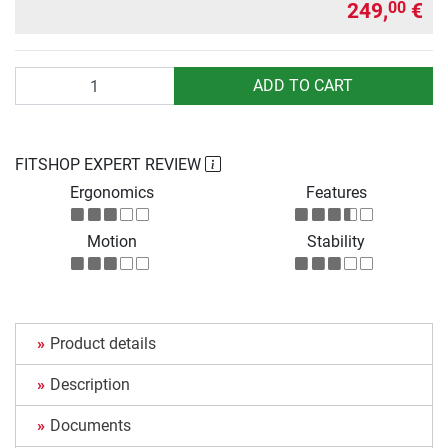
249,
€
00
Quantity
ADD TO CART
FITSHOP EXPERT REVIEW
Ergonomics
Features
Motion
Stability
Product details
Description
Documents