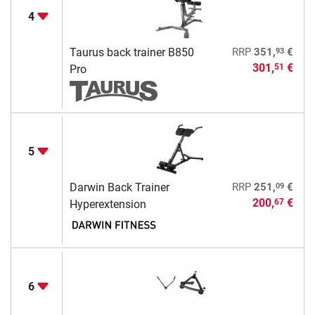
4
93
Taurus back trainer B850
RRP
351,
€
301,
€
51
Pro
5
09
Darwin Back Trainer
RRP
251,
€
200,
€
67
Hyperextension
6