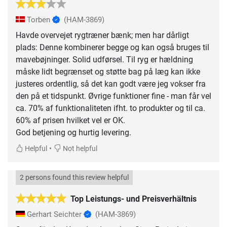
Torben
(HAM-3869)
Havde overvejet rygtræner bænk; men har dårligt
plads: Denne kombinerer begge og kan også bruges til
mavebøjninger. Solid udførsel. Til ryg er hældning
måske lidt begrænset og støtte bag på læg kan ikke
justeres ordentlig, så det kan godt være jeg vokser fra
den på et tidspunkt. Øvrige funktioner fine - man får vel
ca. 70% af funktionaliteten ifht. to produkter og til ca.
60% af prisen hvilket vel er OK.
God betjening og hurtig levering.
•
Helpful
Not helpful
2 persons found this review helpful
Top Leistungs- und Preisverhältnis
Gerhart Seichter
(HAM-3869)