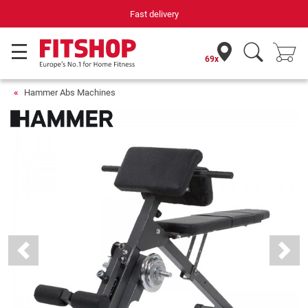
Your expert in home fitness for 42 years
69x
Hammer Abs Machines
Previous
Next