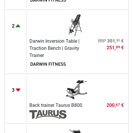
2
51
Darwin Inversion Table |
RRP
301,
€
251,
€
09
Traction Bench | Gravity
Trainer
3
Back trainer Taurus B800
200,
€
67