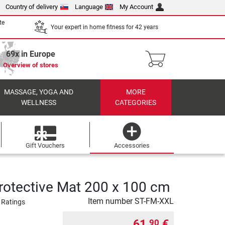
Country of delivery
Language
My Account
te
Your expert in home fitness for 42 years
69x in Europe
Overview of stores
MASSAGE, YOGA AND
MORE
WELLNESS
CATEGORIES
Gift Vouchers
Accessories
rotective Mat 200 x 100 cm
Item number
ST-FM-XXL
 Ratings
61,
€
90