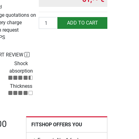
d
rge quotations on
Quantity
ery charge
ADD TO CART
n request
UPS
RT REVIEW
Shock
absorption
Thickness
00
FITSHOP OFFERS YOU