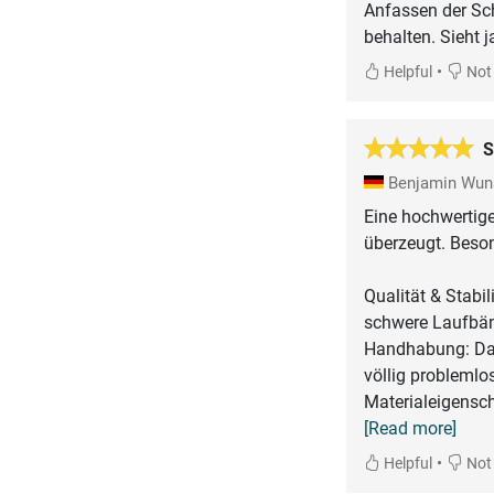
Anfassen der Sch
behalten. Sieht j
•
Helpful
Not 
S
Benjamin Wu
Eine hochwertige
überzeugt. Beson
​Qualität & Stabi
schwere Laufbänd
​Handhabung: Das
völlig problemlos
​Materialeigensc
[Read more]
•
Helpful
Not 