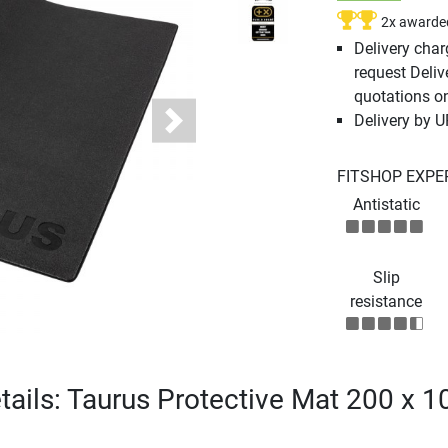
2x awarde
Delivery cha
request Deliv
quotations o
Delivery by 
Next
FITSHOP EXPE
Antistatic
Slip
resistance
tails: Taurus Protective Mat 200 x 1