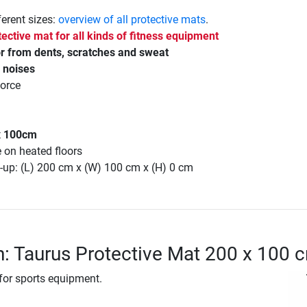
ferent sizes:
overview of all protective mats
.
tective mat for all kinds of fitness equipment
or from dents, scratches and sweat
 noises
force
x 100cm
e on heated floors
-up: (L) 200 cm x (W) 100 cm x (H) 0 cm
n: Taurus Protective Mat 200 x 100 
 for sports equipment.