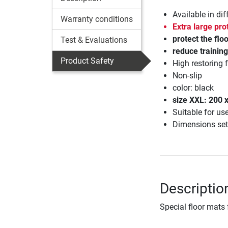
Available in dif
Warranty conditions
Extra large pro
protect the flo
Test & Evaluations
reduce training
Product Safety
High restoring 
Non-slip
color: black
size XXL: 200 
Suitable for us
Dimensions set
Descriptio
Special floor mats