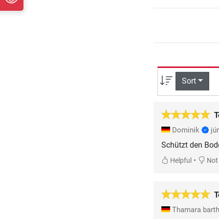
Sort
T
Dominik
jú
Schützt den Bode
•
Helpful
Not 
T
Thamara bart