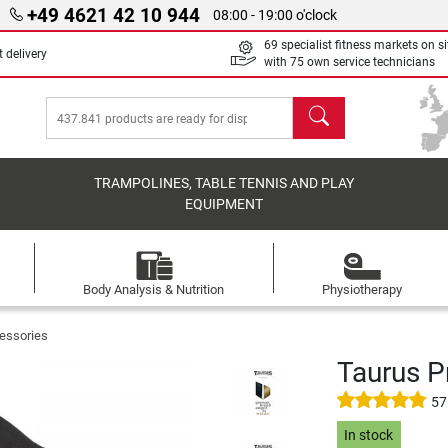
+49 4621 42 10 944
08:00 - 19:00 o'clock
69 specialist fitness markets on si
 delivery
with 75 own service technicians
search
TRAMPOLINES, TABLE TENNIS AND PLAY
EQUIPMENT
Body Analysis & Nutrition
Physiotherapy
essories
Taurus P
57
In stock