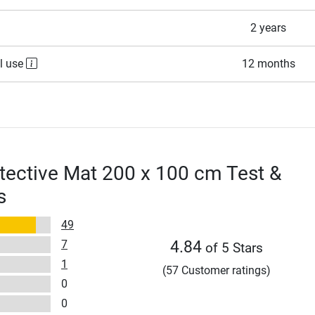
2 years
l use
12 months
tective Mat 200 x 100 cm Test &
s
49
7
4.84
of 5 Stars
1
(57 Customer ratings)
0
0