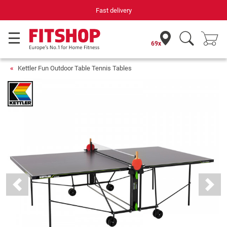
Your expert in home fitness for 42 years
69x
Kettler Fun Outdoor Table Tennis Tables
Previous
Next