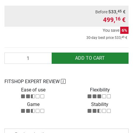
45
533,
€
Before
499,
€
16
You save
6%
45
30-day best price
533,
€
Quantity
ADD TO CART
FITSHOP EXPERT REVIEW
Ease of use
Flexibility
Game
Stability