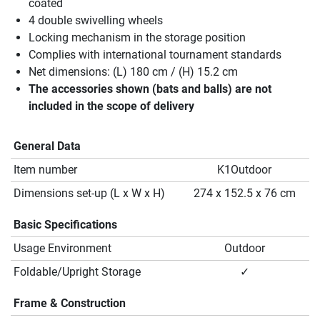
coated
4 double swivelling wheels
Locking mechanism in the storage position
Complies with international tournament standards
Net dimensions: (L) 180 cm / (H) 15.2 cm
The accessories shown (bats and balls) are not
included in the scope of delivery
General Data
Item number
K1Outdoor
Dimensions set-up (L x W x H)
274 x 152.5 x 76 cm
Basic Specifications
Usage Environment
Outdoor
Foldable/Upright Storage
✓
Frame & Construction