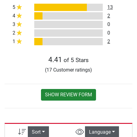
5
13
4
2
3
0
2
0
1
2
4.41
of 5 Stars
(17 Customer ratings)
SHOW REVIEW FORM
Sort
Language