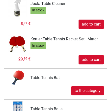
Joola Table Cleaner
In stock
8,
€
97
add to cart
Kettler Table Tennis Racket Set | Match
In stock
29,
€
90
add to cart
Table Tennis Bat
to the category
Table Tennis Balls