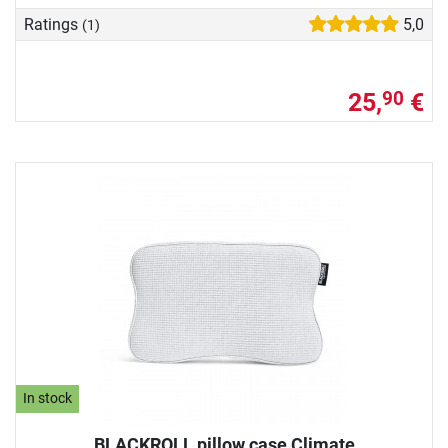
Ratings
5,0
(1)
25,
€
90
In stock
BLACKROLL pillow case Climate