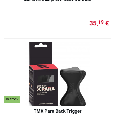
35,
€
19
In stock
TMX Para Back Trigger