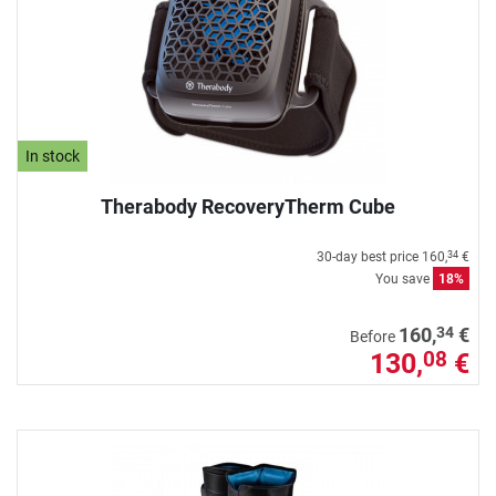
In stock
Therabody RecoveryTherm Cube
30-day best price
160,
€
34
You save
18%
34
160,
€
Before
130,
€
08