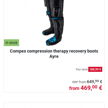
In stock
Compex compression therapy recovery boots
Ayre
You save
180,99 €
99
649,
€
from
RRP
469,
€
00
from