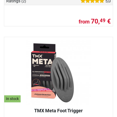
Ratings
5,0
(2)
70,
€
49
from
In stock
TMX Meta Foot Trigger