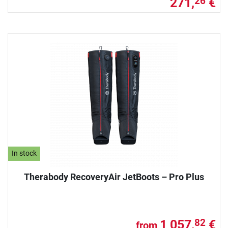
271,
€
26
In stock
Therabody RecoveryAir JetBoots – Pro Plus
1 057,
€
82
from