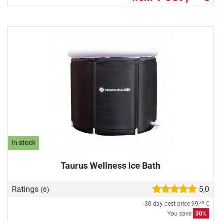
In stock
Taurus Wellness Ice Bath
Ratings
5,0
(6)
30-day best price
99,
€
83
You save
30%