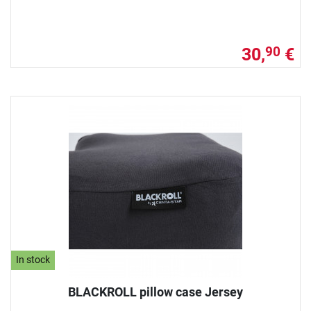
30,
€
90
In stock
BLACKROLL pillow case Jersey