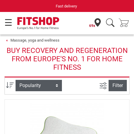
Your expert in home fitness for 42 years
69x
Massage, yoga and wellness
BUY RECOVERY AND REGENERATION
FROM EUROPE'S NO. 1 FOR HOME
FITNESS
filter view
Sort
Filter