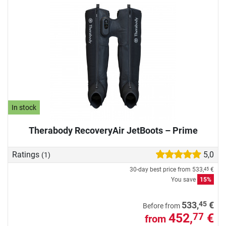
In stock
Therabody RecoveryAir JetBoots – Prime
Ratings
5,0
(1)
30-day best price from
533,
€
45
You save
15%
45
533,
€
Before from
452,
€
77
from